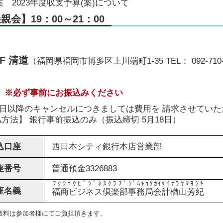
 2023年度収支予算(案)について
親会】19：00～21：00
F 清道
（福岡県福岡市博多区上川端町1-35 TEL： 092-710
※必ず事前にお振込みください
18日以降のキャンセルにつきましては費用を 請求させてい
方法】 銀行事前振込のみ（振込締切 5月18日）
込口座
西日本シティ銀行本店営業部
座番号
普通預金3326883
ﾌｸｼｮｳﾋﾞｼﾞﾈｽｸﾗﾌﾞ
ｼﾞﾑｷｮｸｶｲｹｲ
ﾅﾗﾔﾏﾖｼｷ
座名義
福商ビジネス倶楽部
事務局会計
楢山芳紀
数料は参加者様にてご負担頂きます。