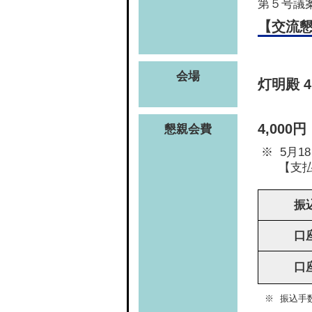
第５号議案
【交流懇
会場
灯明殿 4
4,000円
懇親会費
5月
【支払
振
口
口
振込手