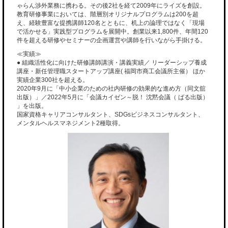
ゃらん渉外業務に携わる。その後2社を経て2009年にライズを創設。
教育研修事業においては、階層別オリジナルプログラムは200を超
え、経験豊富な提携講師120名とともに、机上の論理ではなく「現場
で活かせる」実践型プログラムを展開中。創業以来1,800件、年間120
件を超える研修やセミナーの企画運営や講師を行いながら手掛ける。
≪実績≫
● 組織活性化に向けた研修講師講演・講義実績／ リーダーシップ養成
講座・新任管理職スタートアップ講座( 福岡市商工会議所主催） ほか
実績企業300社を超える。
2020年9月に「中小企業のための社内研修の効果的な進め方（同文舘
出版）」／2022年5月に「会議カイゼン～脱！ 沈黙会議（ ばる出版）
」を出版。
国家資格キャリアコンサルタント、SDGsビジネスコンサルタント、
メンタルヘルスマネジメント2種取得。