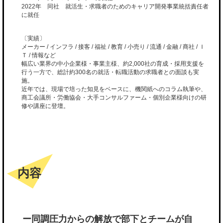
2022年 同社 就活生・求職者のためのキャリア開発事業統括責任者
に就任
〔実績〕
メーカー / インフラ / 接客 / 福祉 / 教育 / 小売り / 流通 / 金融 / 商社 / Ｉ
Ｔ / 情報など
幅広い業界の中小企業様・事業主様、約2,000社の育成・採用支援を
行う一方で、総計約300名の就活・転職活動の求職者との面談も実
施。
近年では、現場で培った知見をベースに、機関紙へのコラム執筆や、
商工会議所・労働協会・大手コンサルファーム・個別企業様向けの研
修や講座に登壇。
内容
ー同調圧力からの解放で部下とチームが自