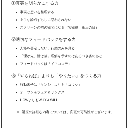
①真実を明らかにする力
事実と想いを整理する
上手な論点ずらしに惑わされない
スクリーンの前の観客になる（客観視・第三の目）
②適切なフィードバックをする力
人格を否定しない、行動のみを見る
「理が先、情は後」理解を示すのはあるべき姿のあと
フィードバックは「イマココデ」
③「やらねば」よりも「やりたい」をつくる力
行動因子は「ケンシ」よりも「コウシ」
オープン＆フェア＆サンクス
HOWよりもWHY＆WILL
講座の詳細な内容については、変更の可能性がございます。