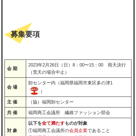
募集要項
2023年2月26日（日）8：00〜15：00 雨天決行
会 期
（荒天の場合中止）
卸センター内（福岡県福岡市東区多の津1
会 場
）
主 催
（協）福岡卸センター
共 催
福岡商工会議所 繊維ファッション部会
以下を
全て満たす
ものが対象
対 象
①福岡商工会議所の
会員企業
であること