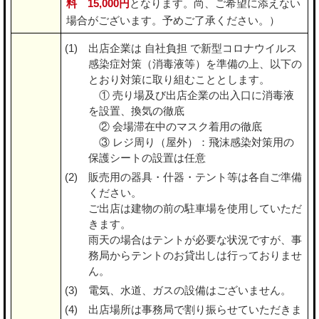
料 15,000円
となります。尚、ご希望に添えない
場合がございます。予めご了承ください。）
出店企業は 自社負担 で新型コロナウイルス
感染症対策（消毒液等）を準備の上、以下の
とおり対策に取り組むこととします。
① 売り場及び出店企業の出入口に消毒液
を設置、換気の徹底
② 会場滞在中のマスク着用の徹底
③ レジ周り（屋外）：飛沫感染対策用の
保護シートの設置は任意
販売用の器具・什器・テント等は各自ご準備
ください。
ご出店は建物の前の駐車場を使用していただ
きます。
雨天の場合はテントが必要な状況ですが、事
務局からテントのお貸出しは行っておりませ
ん。
電気、水道、ガスの設備はございません。
出店場所は事務局で割り振らせていただきま