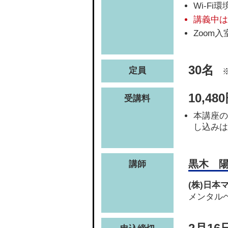
Wi-F
講義中は
Zoom
30名
定員
※
10,48
受講料
本講座の
し込みは
黒木 
講師
(株)日
メンタル