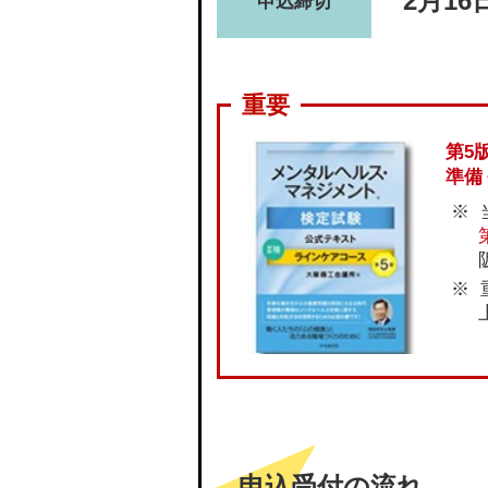
2月16
申込締切
第5
準備
申込受付の流れ