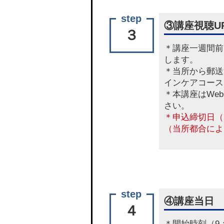
③講座視聴U
３
＊講座一週間前
します。
＊当所から郵送
インケアコース
＊本講座はWe
さい。
＊申込締切日（
（当所都合によ
④講座当日
４
＊開始時刻（9