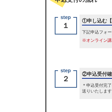
①申し込む【
１
下記
申込フォー
※オンライン講
②申込受付確
２
＊申込受付完了
送りいたします