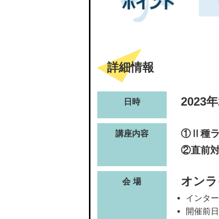
詳細情報
2023
日時
①Ⅱ種
講座内容
②直前
オンラ
会 場
インター
開催前日