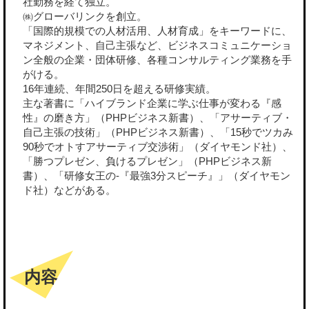
社勤務を経て独立。
㈱グローバリンクを創立。
「国際的規模での人材活用、人材育成」をキーワードに、
マネジメント、自己主張など、ビジネスコミュニケーショ
ン全般の企業・団体研修、各種コンサルティング業務を手
がける。
16年連続、年間250日を超える研修実績。
主な著書に「ハイブランド企業に学ぶ仕事が変わる『感
性』の磨き方」（PHPビジネス新書）、「アサーティブ・
自己主張の技術」（PHPビジネス新書）、「15秒でツカみ
90秒でオトすアサーティブ交渉術」（ダイヤモンド社）、
「勝つプレゼン、負けるプレゼン」（PHPビジネス新
書）、「研修女王の-『最強3分スピーチ』」（ダイヤモン
ド社）などがある。
内容