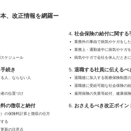
基本、改正情報を網羅ー
社会保険の給付に関する
業務外の事由で病気やケガをし
？
業務上・通勤途中に病気やケガ
間スケジュール
病気やケガで会社を休んだとき
る手続き
退職する社員に伝えるべ
なる人、ならない人
退職後に加入する医療保険制度
退職後に受給可能な社会保険の
険者の位置づけ
雇用保険の失業等給付、健康保
険料の徴収と納付
おさえるべき改正ポイン
険）の保険料計算と徴収の仕方
解する
度更新の注意点