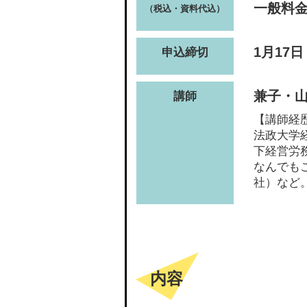
一般料金(
（税込・資料代込）
1月17日
申込締切
兼子・山
講師
【講師経
法政大学
下経営労
なんでも
社）など
内容