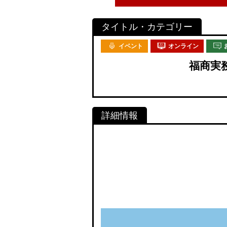
イベント
オンライン
福商実