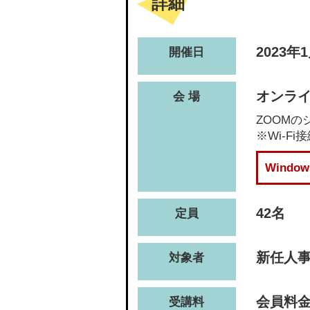
詳細
2023年
開催日
オンライ
会 場
ZOOM
※Wi-
Wind
42名
定員
新任人
対象者
会員料金(
受講料