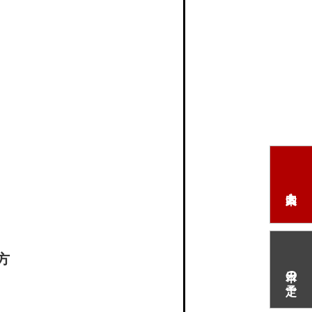
。
方
本日の予定