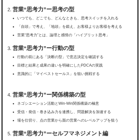
営業“思考力”ー思考の型
いつでも、どこでも、どんなときも、思考スイッチを入れる
「自頭」で考え、「地頭」を鍛え、お客様よりお客様を考える
営業“思考力”とは、論理と感情の「ハイブリット思考」
営業“思考力”ー行動の型
行動の前にある「決断の型」で意志決定を確認する
目標と結果と成果の違いを明確にしたPDCAの実践
意識的に「マイベストセールス」を狙い挑戦する
営業“思考力”ー関係構築の型
ネゴシエーション活動とWin-Win関係構築の極意
受信・発信・巻き込み力を連携し、問題解決を加速する
場を仕切り、点の営業から面の営業へのレベルアップを狙う
営業“思考力”ーセルフマネジメント編