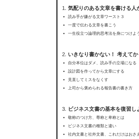
気配りのある文章を書ける人
読み手が嫌がる文章ワースト３
一度で伝わる文章を書こう
一生役立つ論理的思考法を身につけよ
いきなり書かない！ 考えてか
自分本位はダメ、読み手の立場になる
設計図を作ってから文章にする
見直してミスをなくす
上司から褒められる報告書の書き方
ビジネス文書の基本を復習し
敬称のつけ方、尊称と卑称とは
ビジネス文書の種類と違い
社内文書と社外文書、これだけはおさ