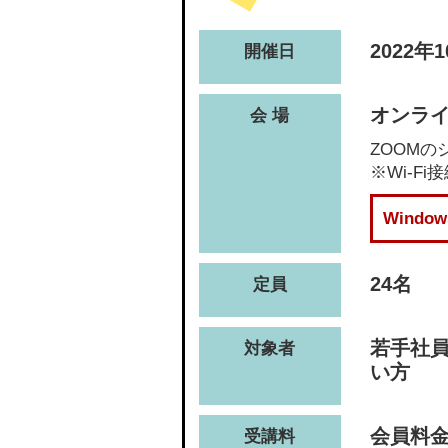
2022年
開催日
オンライ
会 場
ZOOM
※Wi-
Wind
24名
定員
若手社
対象者
い方
会員料金(
受講料