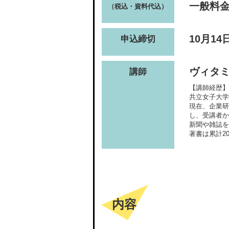
一般料金(
（税込・資料代込）
10月14
申込締切
ヴィタ
講師
【講師経歴】
共立女子大学
現在、企業研
し、受講者か
新聞や雑誌を
著書は累計2
内容