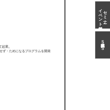
イベント情報
セミナー・
S
N
て起業。
S
させず・ためになるプログラムを開発