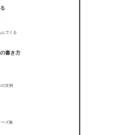
する
？
込んでくる
の書き方
ルの文例
レーズ集