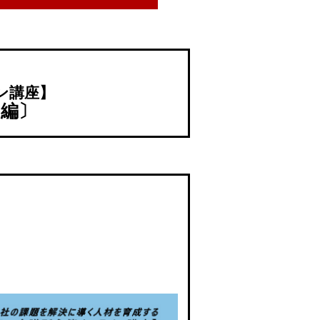
ン講座】
用編〕