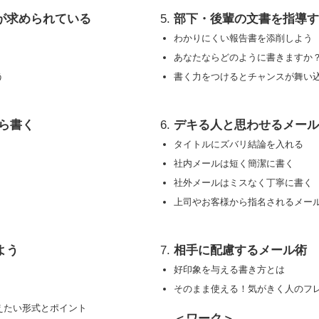
が求められている
部下・後輩の文書を指導
わかりにくい報告書を添削しよう
あなたならどのように書きますか
う
書く力をつけるとチャンスが舞い
ら書く
デキる人と思わせるメール
タイトルにズバリ結論を入れる
社内メールは短く簡潔に書く
社外メールはミスなく丁寧に書く
上司やお客様から指名されるメー
よう
相手に配慮するメール術
好印象を与える書き方とは
そのまま使える！気がきく人のフ
えたい形式とポイント
＜ワーク＞