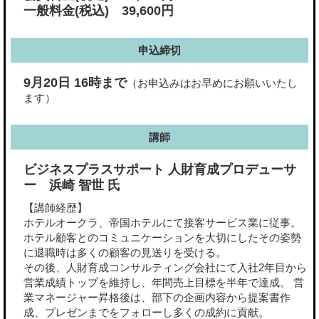
一般料金(税込) 39,600円
申込締切
9月20日 16時まで
（お申込みはお早めにお願いいたし
ます）
講師
ビジネスプラスサポート 人財育成プロデューサ
ー 浜崎 智世 氏
【講師経歴】
ホテルオークラ、帝国ホテルにて接客サービス業に従事。
ホテル顧客とのコミュニケーションを大切にしたその姿勢
に退職時は多くの顧客の見送りを受ける。
その後、人財育成コンサルティング会社にて入社2年目から
営業成績トップを維持し、年間売上目標を半年で達成。 営
業マネージャー昇格後は、部下の企画内容から提案書作
成、プレゼンまでをフォローし多くの成約に貢献。