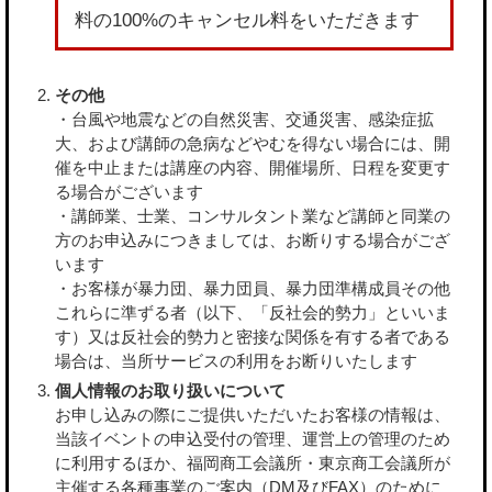
料の100%のキャンセル料をいただきます
その他
・台風や地震などの自然災害、交通災害、感染症拡
大、および講師の急病などやむを得ない場合には、開
催を中止または講座の内容、開催場所、日程を変更す
る場合がございます
・講師業、士業、コンサルタント業など講師と同業の
方のお申込みにつきましては、お断りする場合がござ
います
・お客様が暴力団、暴力団員、暴力団準構成員その他
これらに準ずる者（以下、「反社会的勢力」といいま
す）又は反社会的勢力と密接な関係を有する者である
場合は、当所サービスの利用をお断りいたします
個人情報のお取り扱いについて
お申し込みの際にご提供いただいたお客様の情報は、
当該イベントの申込受付の管理、運営上の管理のため
に利用するほか、福岡商工会議所・東京商工会議所が
主催する各種事業のご案内（DM及びFAX）のために