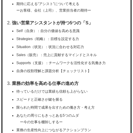
期待に応える“アシスト”について考える
ーお客様、会社（上司）、営業担当者の期待ー
強い営業アシスタントが持つ5つの「S」
Self（自身）：自分の価値を高める意識
Strategies（戦略）：目標を設定する力
Situation（状況）：状況に合わせる対応力
Sales（販売）：売上に貢献するマインドとスキル
Supports（支援）：チームワークを活性化する気働き力
自身の役割理解と課題分析【チェックリスト】
業務の効率を高める仕事の進め方
待っているだけでは業績も信頼も上がらない
スピードと正確さが鍵を握る
限られた時間で成果を出すための働き方・考え方
あなたの周りにもきっとある5つのムダ
ー今の仕事を棚卸しするー
業務の生産性向上につながるアクションプラン