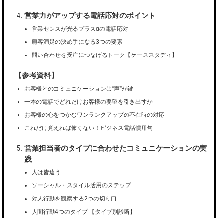
営業力がアップする電話応対のポイント
営業センスが光るプラスαの電話応対
顧客満足の決め手になる3つの要素
問い合わせを受注につなげるトーク【ケーススタディ】
【参考資料】
お客様とのコミュニケーションは“声”が鍵
一本の電話でどれだけお客様の要望を引き出すか
お客様の心をつかむワンランクアップの不在時の対応
これだけ覚えれば怖くない！ビジネス電話慣用句
営業担当者のタイプに合わせたコミュニケーションの実
践
人は皆違う
ソーシャル・スタイル活用のステップ
対人行動を観察する2つの切り口
人間行動4つのタイプ 【タイプ別診断】