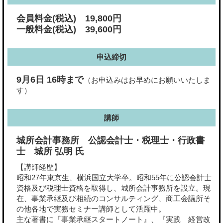
会員料金(税込) 19,800円
一般料金(税込) 39,600円
申込締切
9月6日 16時まで
（お申込みはお早めにお願いいたしま
す）
講師
城所会計事務所 公認会計士・税理士・行政書
士 城所 弘明 氏
【講師経歴】
昭和27年東京生、横浜国立大学卒。昭和55年に公認会計士
資格及び税理士資格を取得し、城所会計事務所を設立。現
在、事業承継及び相続のコンサルティング、商工会議所そ
の他各地で実務セミナー講師として活躍中。
主な著書に『事業承継スタートノート』、『実践 経営改