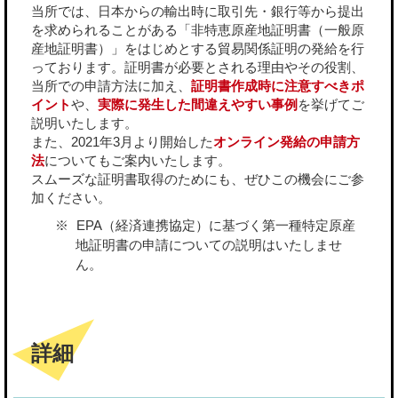
当所では、日本からの輸出時に取引先・銀行等から提出
を求められることがある「非特恵原産地証明書（一般原
産地証明書）」をはじめとする貿易関係証明の発給を行
っております。証明書が必要とされる理由やその役割、
当所での申請方法に加え、
証明書作成時に注意すべきポ
イント
や、
実際に発生した間違えやすい事例
を挙げてご
説明いたします。
また、2021年3月より開始した
オンライン発給の申請方
法
についてもご案内いたします。
スムーズな証明書取得のためにも、ぜひこの機会にご参
加ください。
EPA（経済連携協定）に基づく第一種特定原産
地証明書の申請についての説明はいたしませ
ん。
詳細