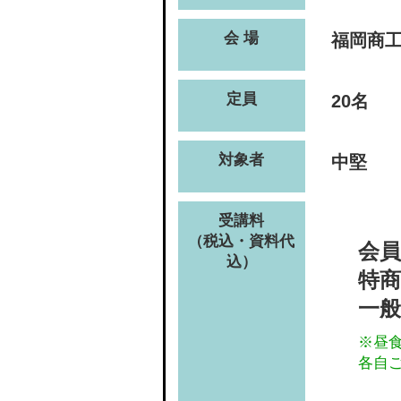
会 場
福岡商
定員
20名
対象者
中堅
受講料
（税込・資料代
会員
込）
特商
一般
※昼
各自