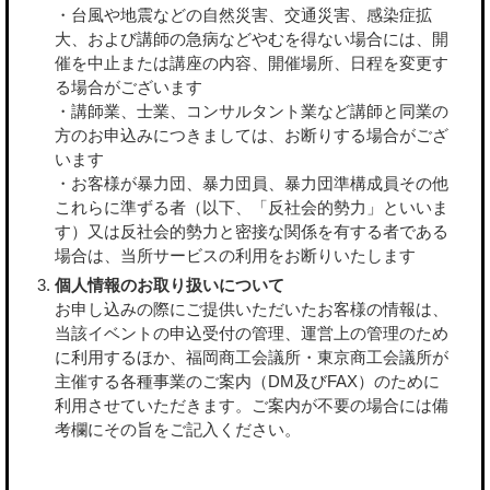
・台風や地震などの自然災害、交通災害、感染症拡
大、および講師の急病などやむを得ない場合には、開
催を中止または講座の内容、開催場所、日程を変更す
る場合がございます
・講師業、士業、コンサルタント業など講師と同業の
方のお申込みにつきましては、お断りする場合がござ
います
・お客様が暴力団、暴力団員、暴力団準構成員その他
これらに準ずる者（以下、「反社会的勢力」といいま
す）又は反社会的勢力と密接な関係を有する者である
場合は、当所サービスの利用をお断りいたします
個人情報のお取り扱いについて
お申し込みの際にご提供いただいたお客様の情報は、
当該イベントの申込受付の管理、運営上の管理のため
に利用するほか、福岡商工会議所・東京商工会議所が
主催する各種事業のご案内（DM及びFAX）のために
利用させていただきます。ご案内が不要の場合には備
考欄にその旨をご記入ください。