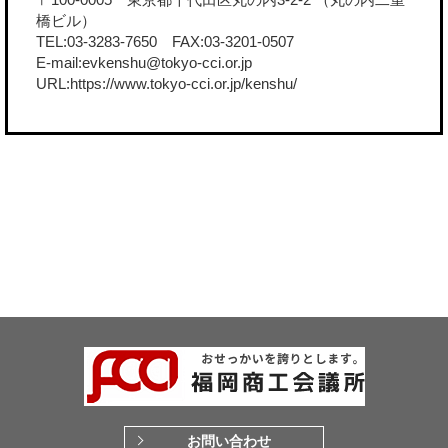
橋ビル）
TEL:03-3283-7650 FAX:03-3201-0507
E-mail:evkenshu@tokyo-cci.or.jp
URL:
https://www.tokyo-cci.or.jp/kenshu/
お問い合わせ