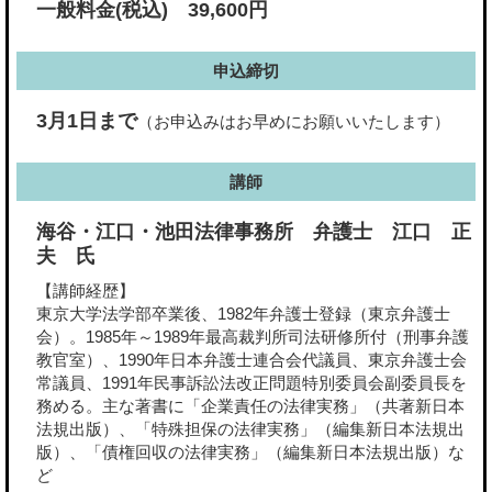
一般料金(税込) 39,600円
申込締切
3月1日まで
（お申込みはお早めにお願いいたします）
講師
海谷・江口・池田法律事務所 弁護士 江口 正
夫 氏
【講師経歴】
東京大学法学部卒業後、1982年弁護士登録（東京弁護士
会）。1985年～1989年最高裁判所司法研修所付（刑事弁護
教官室）、1990年日本弁護士連合会代議員、東京弁護士会
常議員、1991年民事訴訟法改正問題特別委員会副委員長を
務める。主な著書に「企業責任の法律実務」（共著新日本
法規出版）、「特殊担保の法律実務」（編集新日本法規出
版）、「債権回収の法律実務」（編集新日本法規出版）な
ど