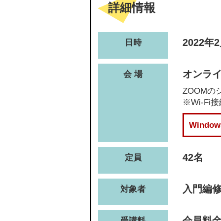
詳細情報
2022年
日時
オンライ
会 場
ZOOM
※Wi-
Wind
42名
定員
入門編修
対象者
会員料金(
受講料