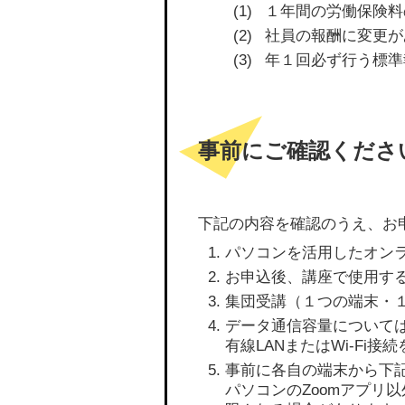
１年間の労働保険料
社員の報酬に変更が
年１回必ず行う標準
事前にご確認くださ
下記の内容を確認のうえ、お
パソコンを活用したオン
お申込後、講座で使用す
集団受講（１つの端末・
データ通信容量について
有線LANまたはWi-Fi接
事前に各自の端末から下記
パソコンのZoomアプリ