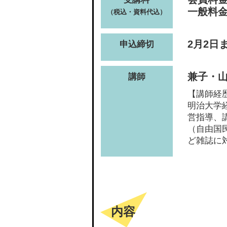
一般料金(
（税込・資料代込）
2月2日
申込締切
兼子・
講師
【講師経
明治大学
営指導、
（自由国
ど雑誌に
内容