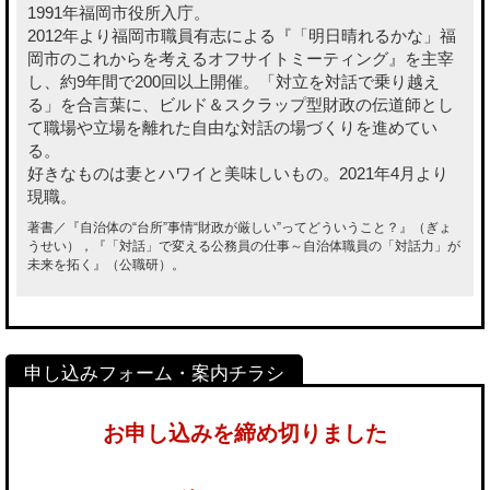
1991年福岡市役所入庁。
2012年より福岡市職員有志による『「明日晴れるかな」福
岡市のこれからを考えるオフサイトミーティング』を主宰
し、約9年間で200回以上開催。「対立を対話で乗り越え
る」を合言葉に、ビルド＆スクラップ型財政の伝道師とし
て職場や立場を離れた自由な対話の場づくりを進めてい
る。
好きなものは妻とハワイと美味しいもの。2021年4月より
現職。
著書／『自治体の“台所”事情“財政が厳しい”ってどういうこと？』（ぎょ
うせい），『「対話」で変える公務員の仕事～自治体職員の「対話力」が
未来を拓く』（公職研）。
お申し込みを締め切りました