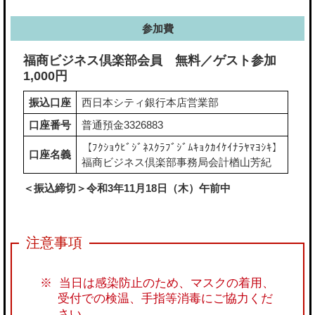
参加費
福商ビジネス倶楽部会員 無料／ゲスト参加
1,000円
振込口座
西日本シティ銀行本店営業部
口座番号
普通預金3326883
【ﾌｸｼｮｳﾋﾞｼﾞﾈｽｸﾗﾌﾞｼﾞﾑｷｮｸｶｲｹｲﾅﾗﾔﾏﾖｼｷ】
口座名義
福商ビジネス倶楽部事務局会計楢山芳紀
＜振込締切＞令和3年11月18日（木）午前中
当日は感染防止のため、マスクの着用、
受付での検温、手指等消毒にご協力くだ
さい。