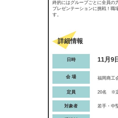
終的にはグループごとに全員の
プレゼンテーションに挑戦！職
す。
詳細情報
11月9
日時
会 場
福岡商工
定員
20名 
対象者
若手・中