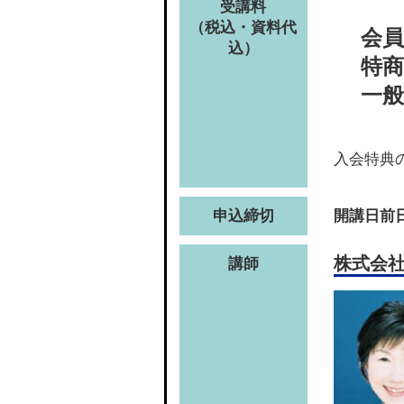
受講料
（税込・資料代
会員
込）
特商
一般
入会特典
申込締切
開講日前日
株式会社
講師