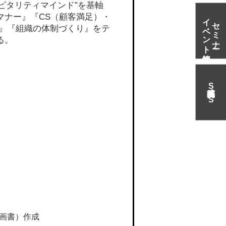
ピタリティマインド”を基軸
マナー』『CS（顧客満足）・
イベント情報
セミナー・
力』『組織の体制づくり』をテ
る。
S
N
S
）
画書）作成