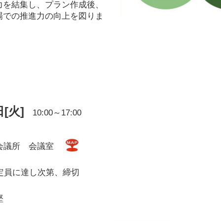
力を結集し、プラン作成後、
場での推進力の向上を図りま
日[火]
10:00～17:00
会議所 会議室
※定員に達し次第、締切
堅