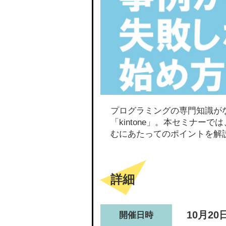
プログラミングの専門知識が
「kintone」。本セミナーで
むにあたってのポイントを解
詳細
10月20
開催日時