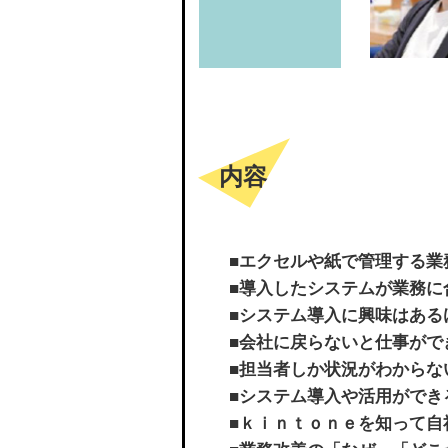
内容
■エクセルや紙で管理する業
■導入したシステムが業務に
■システム導入に興味はある
■会社に戻らないと仕事がで
■担当者しか状況がわからな
■システム導入や活用ができ
■ｋｉｎｔｏｎｅを知って自