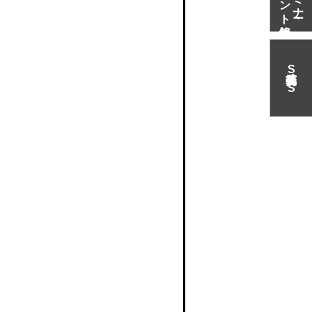
S
N
S