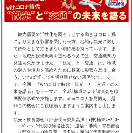
観光需要で活性化を図ろうとする動きはコロナ禍
により大きな影響を受けた一方、地域は観光に対し
て依然として揺るぎない期待感を持っています。ま
た、地域が観光振興を進めるうえでは、交通機関の
発達も欠かせません。「観光」と「交通」は、地域
の魅⼒や活⼒を⾼めるために相互に影響を及ぼし合
う、いわば“切っても切り離せない関係”です。 そこ
で、今回、『withコロナ時代「観光」と「交通」の未
来を語る』をテーマに、全3部構成による講演会を録
画配信形式で実施します。afterコロナを⾒据え、是
⾮この機会にご視聴賜りますようご案内申し上げま
す。
観光・飲⾷部会（部会⻑＝粥川昌洋・(株)極東ﾌｰｽﾞｺｰ
ﾎﾟﾚｰｼｮﾝ代表取締役社⻑） 運輸・港湾・貿易部会
（部会⻑＝中園政直・博多港ふ頭(株) 代表取締役社