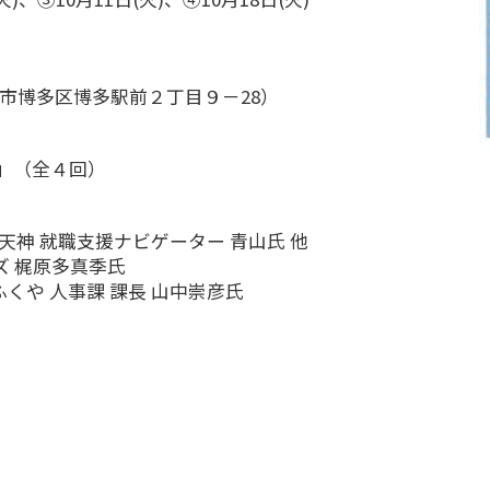
市博多区博多駅前２丁目９－28）
」（全４回）
天神 就職支援ナビゲーター 青山氏 他
ズ 梶原多真季氏
くや 人事課 課長 山中崇彦氏