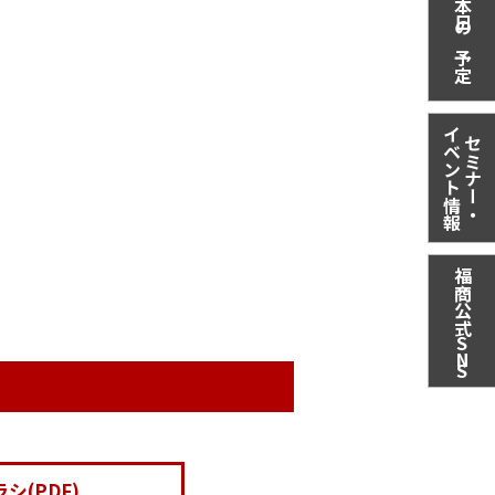
本日の予定
イベント情報
セミナー・
福商公式
S
N
S
シ(PDF)