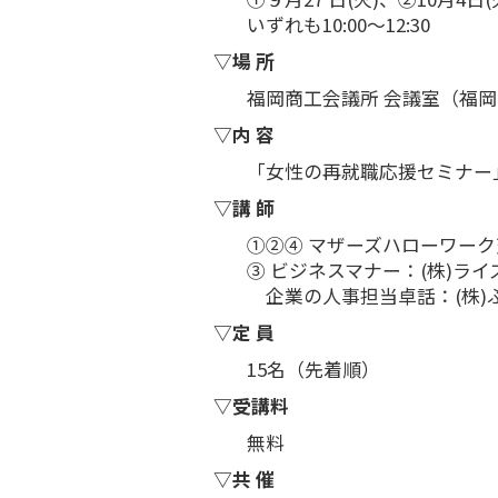
いずれも10:00～12:30
▽場 所
福岡商工会議所 会議室（福岡
▽内 容
「女性の再就職応援セミナー
▽講 師
①②④ マザーズハローワーク
③ ビジネスマナー：(株)ライ
企業の人事担当卓話：(株)ふ
▽定 員
15名（先着順）
▽受講料
無料
▽共 催