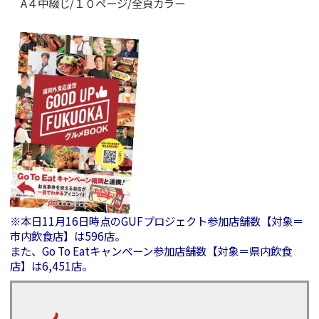
A４中綴じ/１０ページ/全頁カラー
※本日11月16日時点のGUFプロジェクト参加店舗数【対象＝
市内飲食店】は596店。
また、Go To Eatキャンペーン参加店舗数【対象＝県内飲食
店】は6,451店。