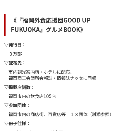
《『福岡外食応援団GOOD UP
FUKUOKA』グルメBOOK》
▽発行日：
３万部
▽配布先：
市内観光案内所・ホテルに配布、
福岡商工会議所会報誌・情報誌ナッセに同梱
▽掲載店舗数：
福岡市内の飲食店105店
▽参加団体：
福岡市内の商店街、百貨店等 １３団体（別添参照）
▽冊子仕様：