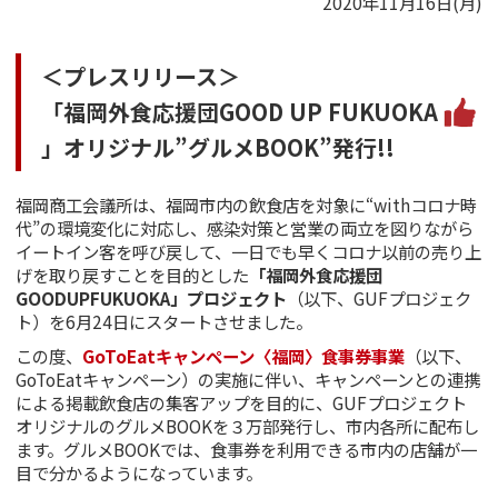
2020年11月16日(月)
＜プレスリリース＞
「福岡外食応援団GOOD UP FUKUOKA
」オリジナル”グルメBOOK”発行!!
福岡商工会議所は、福岡市内の飲食店を対象に“withコロナ時
代”の環境変化に対応し、感染対策と営業の両立を図りながら
イートイン客を呼び戻して、一日でも早くコロナ以前の売り上
げを取り戻すことを目的とした
「福岡外食応援団
GOODUPFUKUOKA」プロジェクト
（以下、GUFプロジェク
ト）を6月24日にスタートさせました。
この度、
GoToEatキャンペーン〈福岡〉食事券事業
（以下、
GoToEatキャンペーン）の実施に伴い、キャンペーンとの連携
による掲載飲食店の集客アップを目的に、GUFプロジェクト
オリジナルのグルメBOOKを３万部発行し、市内各所に配布し
ます。グルメBOOKでは、食事券を利用できる市内の店舗が一
目で分かるようになっています。