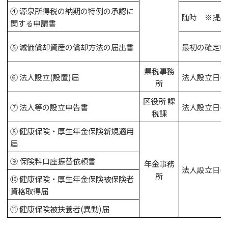
④ 源泉所得税の納期の特例の承認に
随時 ※提出
関する申請書
⑤ 減価償却資産の償却方法の届出書
最初の確定申
県税事務
⑥ 法人設立(設置)届
法人設立日(
所
区役所 課
⑦ 法人等の設立申告書
法人設立日(
税課
⑧ 健康保険・厚生年金保険新規適用
届
⑨ 保険料口座振替依頼書
年金事務
法人設立日(
所
⑩ 健康保険・厚生年金保険被保険者
資格取得届
⑪ 健康保険被扶養者(異動)届