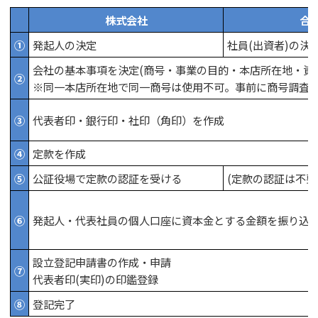
株式会社
合
①
発起人の決定
社員(出資者)の決
会社の基本事項を決定(商号・事業の目的・本店所在地・資
②
※同一本店所在地で同一商号は使用不可。事前に商号調査
③
代表者印・銀行印・社印（角印）を作成
④
定款を作成
⑤
公証役場で定款の認証を受ける
(定款の認証は不要
⑥
発起人・代表社員の個人口座に資本金とする金額を振り込
設立登記申請書の作成・申請
⑦
代表者印(実印)の印鑑登録
⑧
登記完了