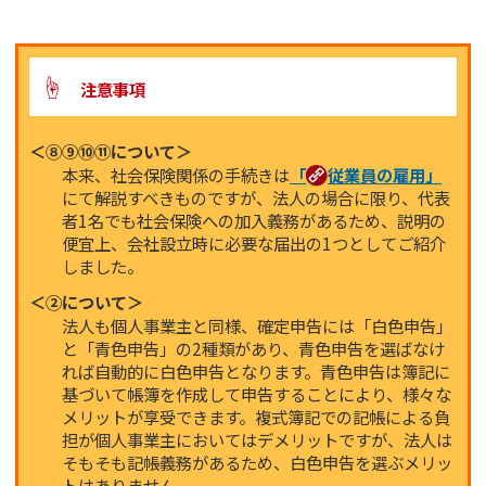
☝
注意事項
＜⑧⑨⑩⑪について＞
本来、社会保険関係の手続きは
「
従業員の雇用」
にて解説すべきものですが、法人の場合に限り、代表
者1名でも社会保険への加入義務があるため、説明の
便宜上、会社設立時に必要な届出の1つとしてご紹介
しました。
＜②について＞
法人も個人事業主と同様、確定申告には「白色申告」
と「青色申告」の2種類があり、青色申告を選ばなけ
れば自動的に白色申告となります。青色申告は簿記に
基づいて帳簿を作成して申告することにより、様々な
メリットが享受できます。複式簿記での記帳による負
担が個人事業主においてはデメリットですが、法人は
そもそも記帳義務があるため、白色申告を選ぶメリッ
トはありません。