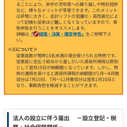
ることにより、赤字の次年度への繰り越しや特別控除
など、様々なメリットが享受できます。このメリット
は非常に大きく、会計ソフトの低廉化・高性能化によ
って記帳も従来ほど難しくなくなっていますので、青
色申告を行うことをオススメします。
詳細は
「
経理・決算・確定申告」
をご参照下さ
い。
＜⑤について＞
従業員数が常時10名未満の場合受けられる特例です。
従業員に支払う給与から差し引いた源泉所得税は原則
として翌月10日が納期限となっています。しかし、特
例の適用を受けると源泉所得税の納期限が1月～6月徴
収分は7月10日、7月～12月徴収分は翌年1月10日と
なり、事務負担を軽減することができます。
法人の設立に伴う届出 －設立登記・税
務・社会保険関係－