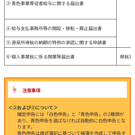
③ 青色事業専従者給与に関する届出書
④ 給与支払事務所等の開設・移転・廃止届出書
⑤ 源泉所得税の納期の特例の承認に関する申請書
⑥ 個人事業税に係る開業等届出書
県税事
☝
注意事項
＜②および③について＞
確定申告には「白色申告」と「青色申告」の2種類が
あり、青色申告を選ばなければ自動的に白色申告とな
ります。
青色申告は複式簿記に基づいて帳簿を作成して申告す