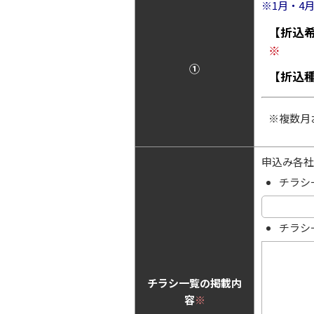
※1月・4
【折込
※
①
【折込
※複数月
申込み各社
チラシ
チラシ
チラシ一覧の掲載内
容
※