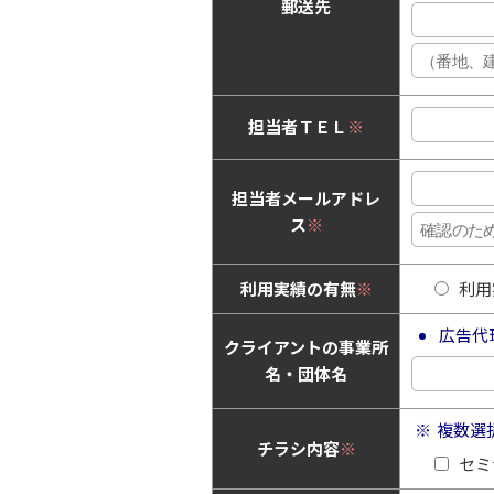
郵送先
担当者ＴＥＬ
※
担当者メールアドレ
ス
※
利用実績の有無
※
利用
広告代
クライアントの事業所
名・団体名
複数選
チラシ内容
※
セミ