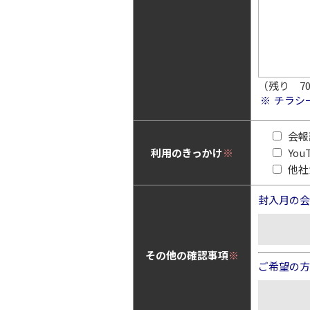
（残り
7
チラシ
会報
利用のきっかけ
※
Yo
他社
封入月の会
その他の確認事項
※
ご希望の方