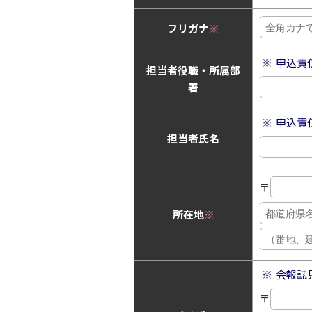
フリガナ
※
申込責
担当者役職・所属部
署
申込責
担当者氏名
〒
所在地
※
会報誌
〒