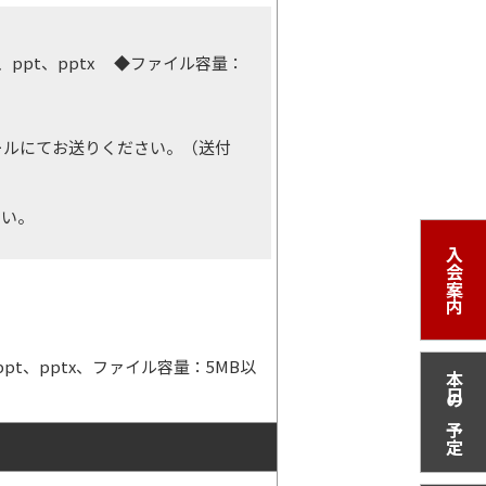
x、ppt、pptx ◆ファイル容量：
ールにてお送りください。（送付
さい。
入会案内
、ppt、pptx、ファイル容量：5MB以
本日の予定