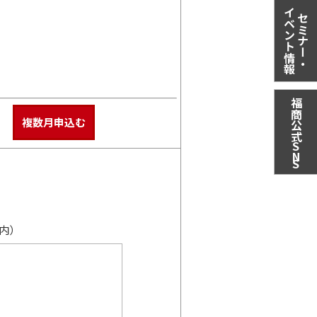
イベント情報
セミナー・
福商公式
複数月申込む
S
N
S
内）