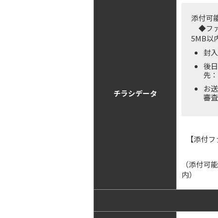
添付可
◆ファイ
5MB以
封入
後日
先：f
お送
チラシデータ
審査
【添付フ
（添付可能フ
内）