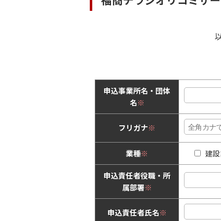
申込事業所名・団体
名
※
フリガナ
※
業種
※
建設
申込責任者役職・所
属部署
※
申込責任者氏名
※