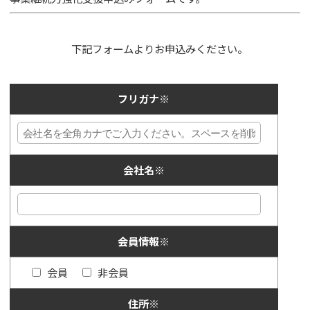
下記フォームよりお申込みください。
フリガナ
※
会社名
※
会員情報
※
会員
非会員
住所
※