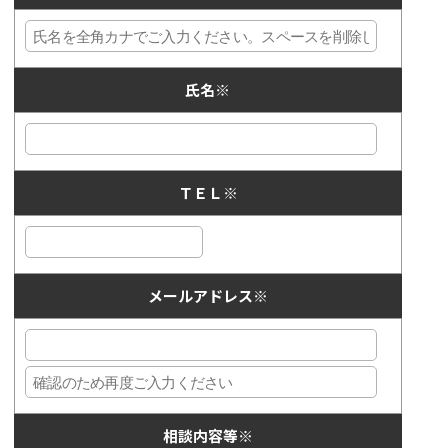
氏名
※
ＴＥＬ
※
メールアドレス
※
相談内容等
※