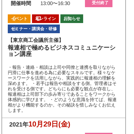
受付終了
開催時間
13:00〜16:30
イベント
オンライン
お知らせ
セミナー・講演会・研修
【東京商工会議所主催】
報連相で極めるビジネスコミュニケーシ
ョン講座
・報告・連絡・相談は上司や同僚と連携を取りながら
円滑に仕事を進める為に必要なスキルです。様々なケ
ースワークを活用しながら、実践的に報連相の理解を
深めます。 ・若手は報告や相談をする側。管理者はそ
れを受ける側です。どちらにも必要な観点が存在し、
報連相は上司部下の歩み寄りであることをワークから
体感的に学びます。 ・どのような意識を持てば、報連
相がより機能するのか。その秘訣を惜しみなくお伝え
します。
10月29日
(金)
2021年