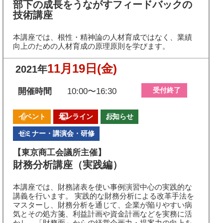
部下の成長をうながすフィードバックの
技術講座
本講座では、根性・精神論の人材育成ではなく、業績
向上のための人材育成の原理原則を学びます。
11月19日
(金)
2021年
受付終了
開催時間
10:00〜16:30
イベント
オンライン
お知らせ
セミナー・講演会・研修
【東京商工会議所主催】
財務分析講座（実践編）
本講座では、財務諸表を使い事例演習中心の実践的な
講義を行います。 実践的な財務分析による改革手法を
マスターし、財務分析を通じて、企業が陥りやすい病
気とその処方箋、利益計画や資金計画などを実務に活
かし、「財務面」からの経営企画力・提案力の向上を