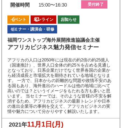
受付終了
開催時間
15:00〜16:30
イベント
オンライン
お知らせ
セミナー・講演会・研修
福岡ワンストップ海外展開推進協議会主催
アフリカビジネス魅力発信セミナー
アフリカの人口は2050年には現在の約2倍の約25億人
（国連推計）、世界人口全体の約25％を占める見通し
となっており、日系企業だけでなく世界各国の企業か
ら経済成長と市場拡大を期待されている地域となりま
す。 一方で、日本からの距離的な問題や政情不安のあ
る国もあり、海外進出のハードルは他の地域に比べて
高いのでは？というイメージをもたれる方も多いと思
います。 当セミナーでは、そのような皆様の不安を解
消するため、アフリカビジネスの最新トレンドや日本
の進出企業等の事例を交えて、アフリカビジネスの実
情や魅力について分かりやすく解説いたします。
11月1日
(月)
2021年