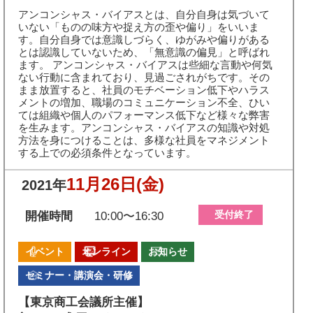
アンコンシャス・バイアスとは、自分自身は気づいて
いない「ものの味方や捉え方の歪や偏り」をいいま
す。自分自身では意識しづらく、ゆがみや偏りがある
とは認識していないため、「無意識の偏見」と呼ばれ
ます。 アンコンシャス・バイアスは些細な言動や何気
ない行動に含まれており、見過ごされがちです。その
まま放置すると、社員のモチベーション低下やハラス
メントの増加、職場のコミュニケーション不全、ひい
ては組織や個人のパフォーマンス低下など様々な弊害
を生みます。アンコンシャス・バイアスの知識や対処
方法を身につけることは、多様な社員をマネジメント
する上での必須条件となっています。
11月26日
(金)
2021年
受付終了
開催時間
10:00〜16:30
イベント
オンライン
お知らせ
セミナー・講演会・研修
【東京商工会議所主催】