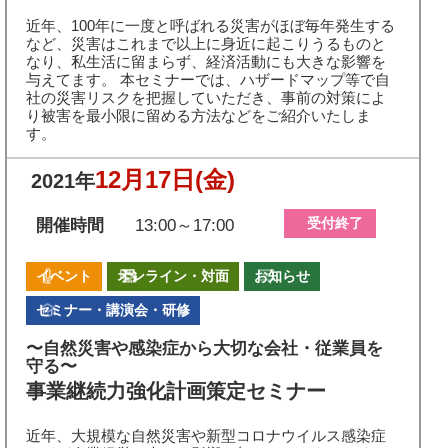
近年、100年に一度と呼ばれる災害がほぼ毎年発生する
など、災害はこれまで以上に身近に起こりうるものと
なり、私生活に留まらず、経済活動にも大きな影響を
与えてます。 本セミナーでは、ハザードマップ等で自
社の災害リスクを把握していただき、事前の対策によ
り被害を最小限に留める方法などをご紹介いたしま
す。
12月17日
(金)
2021年
受付終了
開催時間
13:00～17:00
イベント
オンライン・対面
お知らせ
セミナー・講演会・研修
〜自然災害や感染症から大切な会社・従業員を
守る〜
事業継続力強化計画策定セミナー
近年、大規模な自然災害や新型コロナウイルス感染症