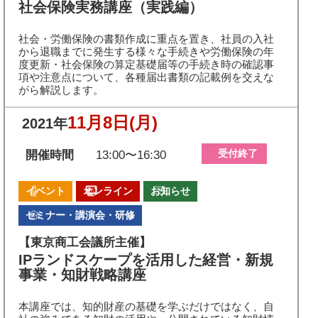
社会保険実務講座（実践編）
社会・労働保険の書類作成に重点を置き、社員の入社
から退職までに発生する様々な手続きや労働保険の年
度更新・社会保険の算定基礎届等の手続き時の確認事
項や注意点について、各種届出書類の記載例を交えな
がら解説します。
11月8日
(月)
2021年
受付終了
開催時間
13:00〜16:30
イベント
オンライン
お知らせ
セミナー・講演会・研修
【東京商工会議所主催】
IPランドスケープを活用した経営・新規
事業・知財戦略講座
本講座では、知的財産の基礎を学ぶだけではなく、自