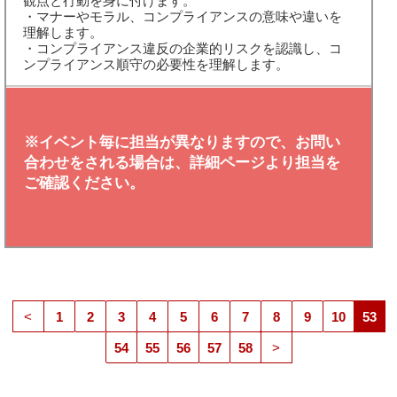
観点と行動を身に付けます。
・マナーやモラル、コンプライアンスの意味や違いを
理解します。
・コンプライアンス違反の企業的リスクを認識し、コ
ンプライアンス順守の必要性を理解します。
※イベント毎に担当が異なりますので、お問い
合わせをされる場合は、詳細ページより担当を
ご確認ください。
<
1
2
3
4
5
6
7
8
9
10
53
54
55
56
57
58
>