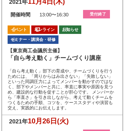
11月4日
(木)
2021年
受付終了
開催時間
13:00〜16:30
イベント
オンライン
お知らせ
セミナー・講演会・研修
【東京商工会議所主催】
「自ら考え動く」チームづくり講座
「自ら考え動く」部下の育成や、チームづくりを行う
ためには、「周りからはみ出さない」「失敗しない」
といった同調圧力によってメンバーを動かすのではな
く、部下やメンバーと共に、率直に事実や原因を見つ
め、建設的な行動を促すことが肝心です。 メンバーか
ら「率直さ」を引き出しながら、考えて動くチームを
つくるための手順、コツを、ケーススタディや演習も
交え、実践的にお伝えします。
10月26日
(火)
2021年