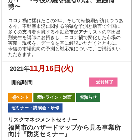
か？ 〜今後の鍵を握るのは、金融情
勢〜
コロナ禍に揺れたこの2年、そして転換期が訪れつつあ
る今、不動産市況に関する的確な予測と助言で全国に
多くの支持者を擁する不動産市況アナリストの幸田昌
則先生を講師にお招きし、コロナ禍で変化した市場の
実態・現状を、データを基に解説いただくとともに、
今後の市場動向の予測と対応策について、ご講話をい
ただきます。
11月16日
(火)
2021年
受付終了
開催時間
イベント
オンライン・対面
お知らせ
セミナー・講演会・研修
リスクマネジメントセミナー
福岡市のハザードマップから見る事業所
向け『防災セミナー』