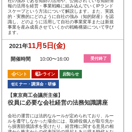
社の強みである知財の活用や、公開されている知財情
報の活用を経営・事業戦略に組み込んでいくIPランド
スケープという方法について解説します。また、実践
的・実務的にどのように自社の強み（知的財産）を認
識し、どのように活用して自社の事業変革または新規
事業を産み成長させていくかの戦略構築について学び
ます。
11月5日
(金)
2021年
受付終了
開催時間
10:00〜16:00
イベント
オンライン
お知らせ
セミナー・講演会・研修
【東京商工会議所主催】
役員に必要な会社経営の法務知識講座
会社の運営には法的なルールが定められており、ルー
ルを遵守しなかった場合には、取締役個人が取引先か
ら損害賠償請求を受けたり、経営権に関する意見の相
違から株主からの代表訴訟の提起もあり得る時代とな