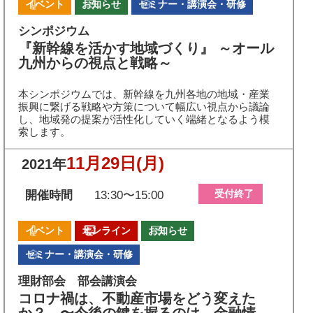
イベント
お知らせ
セミナー・講演会・研修
シンポジウム
『新幹線を活かす地域づくり』 ～オール
九州からの視点と戦略～
本シンポジウムでは、新幹線を九州各地の地域・産業
振興に繋げる戦略や方策について幅広い視点から議論
し、地域発の提案が活性化していく端緒となるよう模
索します。
11月29日
(月)
2021年
受付終了
開催時間
13:30〜15:00
イベント
オンライン
お知らせ
セミナー・講演会・研修
理財部会 部会講演会
コロナ禍は、不動産市場をどう変えた