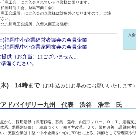
の「商工会」にご入会されている企業様に限ります。
：粕屋町商工会、糸島市商工会）
「商工会議所」にご入会の企業様は対象外となりますので、ご注
ださい。
：北九州商工会議所、久留米商工会議所）
入会
社)福岡中小企業経営者協会の会員企業
社)福岡県中小企業家同友会の会員企業
の提供（お弁当）はございません。
ご準備ください。
(木) 14時まで
（お申込みはお早めにお願いいたします
営アドバイザリー九州 代表 渋谷 浩幸 氏
点から、採用活動（採用戦略、募集、選考、内定フォロー、ＯＪＴ、定着支
体系、階層別研修）、組織づくり（働き方改革、ＤＸ、業務改善、課題解決
い、支援企業は中堅・中小企業を中心に700社に上る。講師として管理職や