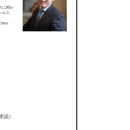
スに関わ
ヘルス、
ass
承認）