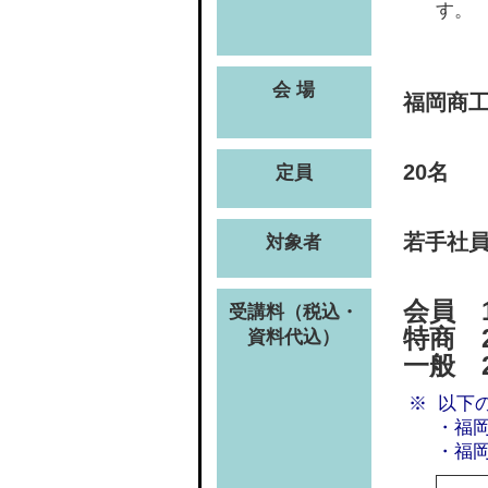
す。
会 場
福岡商
20名
定員
若手社
対象者
会員 1
受講料（税込・
特商 2
資料代込）
一般 2
以下
・福
・福