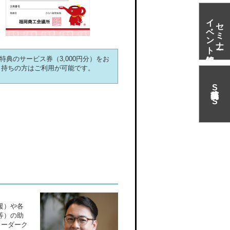
イベント情報
セミナー・
特典のサービス券（3,000円分）をお
持ちの方はご利用が可能です。
S
N
S
）
援）や各
等）の助
リーダーク