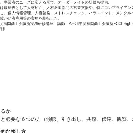
、事業者のニーズに応える形で、オーダーメイドの研修も提供。
は取締役として人材紹介、人材派遣部門の営業支援や、特にコンプライアン
し、個人情報管理、人権啓発、ストレスチェック、ハラスメント、メンタル
障がい者雇用等の実務を統括した。
福岡商工会議所実務研修講座 講師 令和6年度福岡商工会議所FCCI High-cl
講師
するか
えと必要な６つの力（傾聴、引き出し、共感、伝達、観察、
果的な接し方