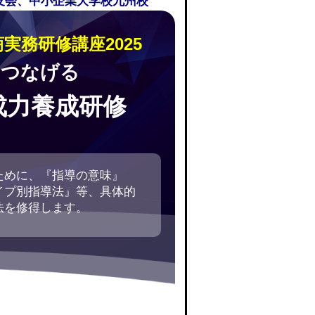
同友会、中小企業大学校九州校
実務研修講座2025
につなげる
成力養成研修
ために、『指導の意味』
イプ別指導法』等、具体的
法を修得します。