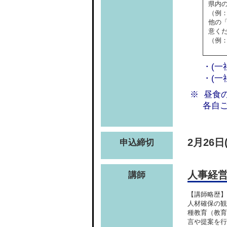
県内
（例
他の
意く
（例
・(一
・(一
昼食
各自
2月26日
申込締切
人事経
講師
【講師略歴】
人材確保の観
種教育（教育
言や提案を行